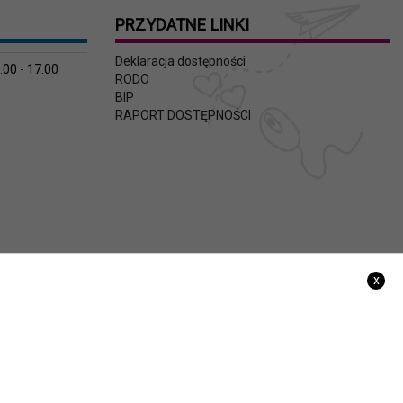
PRZYDATNE LINKI
Deklaracja dostępności
:00 - 17:00
RODO
BIP
RAPORT DOSTĘPNOŚCI
x
Projekt i wykonanie