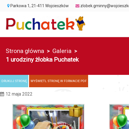
Przejdź do menu strony
Przejdź do stopki strony
Przejdź do głównej treści strony
Parkowa 1, 21-411 Wojcieszków
zlobek.gminny@wojcieszk
Strona główna
Galeria
>
>
1 urodziny żłobka Puchatek
DRUKUJ STRONĘ
WYŚWIETL STRONĘ W FORMACIE PDF
12 maja 2022