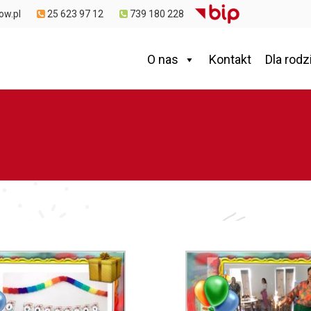
ow.pl
25 623 97 12
739 180 228
O nas
Kontakt
Dla rodz