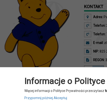
KONTAKT
Adres:
Pa
Telefon:
Telefon:
E-mail:
zl
NIP:
825 
REGON:
3
Informacje o Polityce
Więcej informacji o Polityce Prywatności przeczytasz
t
Przypomnij później
Akceptuj
Żłobek Gminny "Puchatek" w Wojcieszkowie