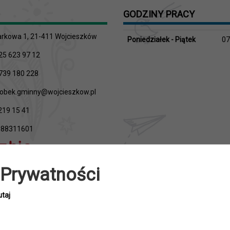
GODZINY PRACY
rkowa 1, 21-411 Wojcieszków
Poniedziałek - Piątek
07
25 623 97 12
739 180 228
obek.gminny@wojcieszkow.pl
219 15 41
88311601
 Prywatności
utaj