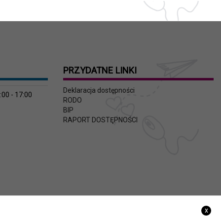
PRZYDATNE LINKI
Deklaracja dostępności
:00 - 17:00
RODO
BIP
RAPORT DOSTĘPNOŚCI
x