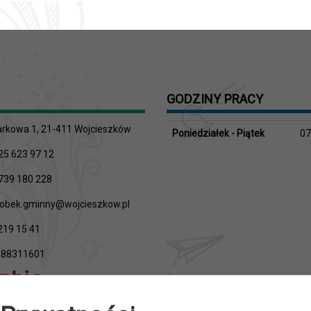
GODZINY PRACY
rkowa 1, 21-411 Wojcieszków
Poniedziałek - Piątek
07
25 623 97 12
739 180 228
obek.gminny@wojcieszkow.pl
219 15 41
88311601