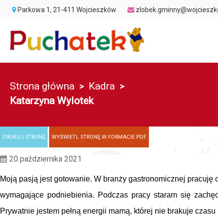
Przejdź do menu strony
Przejdź do stopki strony
Przejdź do głównej treści strony
Parkowa 1, 21-411 Wojcieszków
zlobek.gminny@wojcieszk
Strona główna
Kadra
>
>
Katarzyna Wylotek
DRUKUJ STRONĘ
WYŚWIETL STRONĘ W FORMACIE PDF
20 października 2021
Moją pasją jest gotowanie. W branży gastronomicznej pracuję o
wymagające podniebienia. Podczas pracy staram się zachęcić
Prywatnie jestem pełną energii mamą, której nie brakuje czasu