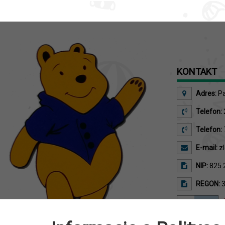
KONTAKT
Adres:
Pa
Telefon:
Telefon:
E-mail:
zl
NIP:
825 
REGON:
3