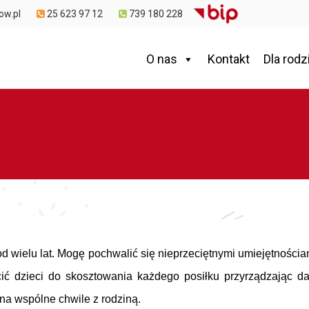
ow.pl
25 623 97 12
739 180 228
O nas
Kontakt
Dla rodz
d wielu lat. Mogę pochwalić się nieprzeciętnymi umiejętnościam
 dzieci do skosztowania każdego posiłku przyrządzając dani
 na wspólne chwile z rodziną.