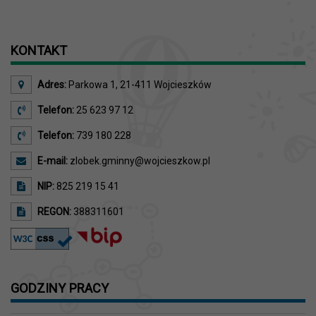
KONTAKT
Adres:
Parkowa 1, 21-411 Wojcieszków
Telefon:
25 623 97 12
Telefon:
739 180 228
E-mail:
zlobek.gminny@wojcieszkow.pl
NIP:
825 219 15 41
REGON:
388311601
GODZINY PRACY