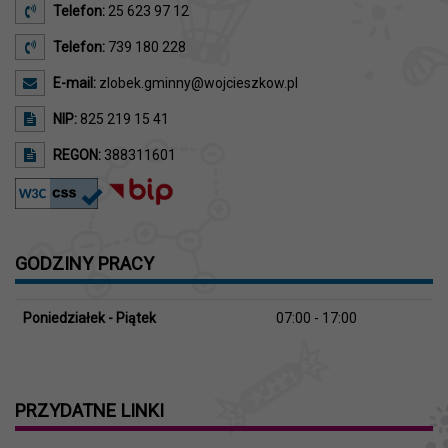
Telefon:
25 623 97 12
Telefon:
739 180 228
E-mail:
zlobek.gminny@wojcieszkow.pl
NIP:
825 219 15 41
REGON:
388311601
GODZINY PRACY
Poniedziałek - Piątek
07:00 - 17:00
PRZYDATNE LINKI