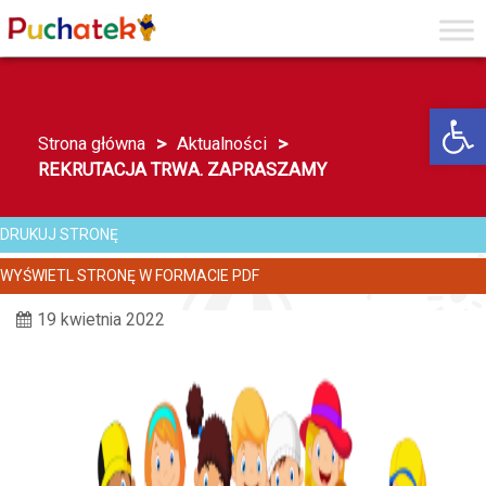
Przejdź do menu strony
Przejdź do stopki strony
Przejdź do głównej treści strony
Otwórz 
>
>
Strona główna
Aktualności
REKRUTACJA TRWA. ZAPRASZAMY
DRUKUJ STRONĘ
WYŚWIETL STRONĘ W FORMACIE PDF
19 kwietnia 2022